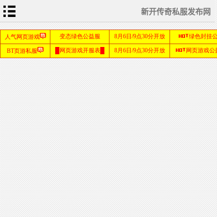
新开传奇私服发布网
首
页
传
奇
新
开
网
sf999
站
发布
网
传
奇
私
服
发
布
网