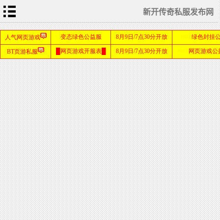
新开传奇私服发布网
首
页
传
奇
新
开
网
sf999
站
发布
网
传
奇
私
服
发
布
网